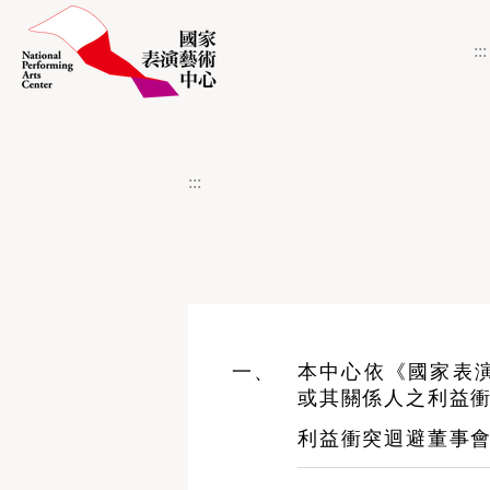
跳到主要內容區塊
網站導覽
:::
:::
本中心依《國家表
或其關係人之利益
利益衝突迴避董事會決議公開資訊.pdf
利益衝突迴避董事